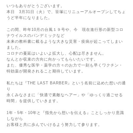
いつもありがとうございます。
本日 3月31日（火）で、笹塚にリニューアルオープンしてちょ
うど半年になりました。
この間、昨年10月の台風１９号や、今 現在進行形の新型コロ
ナウイルスのパンデミックなど
未来の教科書に載るような大きな災害・疫病が起こってしまい
ました。
コロナの蔓延はいよいよ拡大し、心配は尽きません。
なんとか収束の方向に向かってもらいたいです。
また、優秀な医学・薬学の方々のお力で一刻も早くワクチン・
特効薬が開発されること期待しています。
私たちは『THE LAST BARBER』という名前に込めた想いの通
り
永くみなさまに「快適で素敵なヘアー」や「ゆっくり過ごせる
時間」を提供していきます。
1年・5年・10年と『指先から想いを伝える』ことしっかり意識
しながら
お客様と共に歩んでいけるよう努力して参ります。