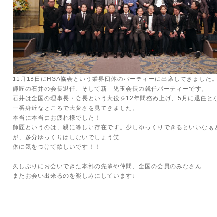
11月18日にHSA協会という業界団体のパーティーに出席してきました
師匠の石井の会長退任、そして新 児玉会長の就任パーティーです。
石井は全国の理事長・会長という大役を12年間務め上げ、5月に退任と
一番身近なところで大変さを見てきました。
本当に本当にお疲れ様でした！
師匠というのは、親に等しい存在です。少しゆっくりできるといいなぁ
が、多分ゆっくりはしないでしょう笑
体に気をつけて欲しいです！！
久しぶりにお会いできた本部の先輩や仲間、全国の会員のみなさん
またお会い出来るのを楽しみにしています♩