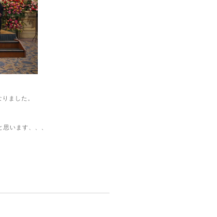
。
なりました。
と思います、、、